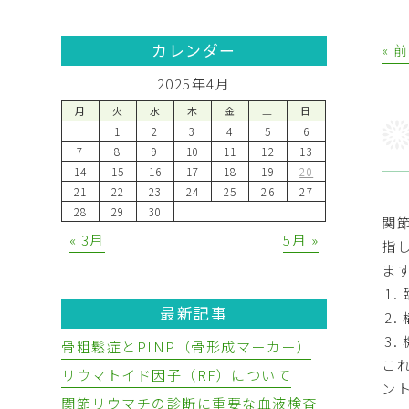
カレンダー
« 
2025年4月
月
火
水
木
金
土
日
1
2
3
4
5
6
7
8
9
10
11
12
13
14
15
16
17
18
19
20
21
22
23
24
25
26
27
28
29
30
関
« 3月
5月 »
指
ま
最新記事
骨粗鬆症とPINP（骨形成マーカー）
こ
リウマトイド因子（RF）について
ン
関節リウマチの診断に重要な血液検査