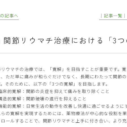
前の記事へ
│記事一覧
関節リウマチ治療における「3つ
節リウマチの治療では、「寛解」を目指すことが重要です。寛
し、ただ単に痛みが和らぐだけでなく、長期にわたって関節の
す。そのために、以下の「3つの寛解」を目指します。
臨床的寛解：関節の炎症を抑えて痛みを取り除くこと
構造的寛解：関節破壊の進行を抑えること
機能的寛解：日常生活の動作を改善し快適に過ごせるように
れらの寛解を実現するためには、薬物療法が中心的な役割を果
トロールすることで、関節リウマチと上手に付き合い、より