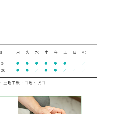
間
月
火
水
木
金
土
日
祝
:30
●
●
●
●
●
●
／
／
:00
●
●
／
●
●
／
／
／
・土曜午後・日曜・祝日