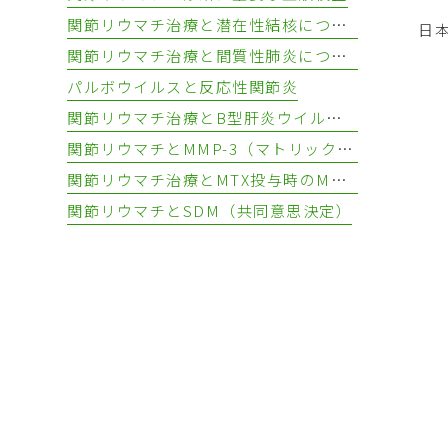
関節リウマチ治療と潜在性結核について
日
関節リウマチ治療と間質性肺炎について
パルボウイルスと反応性関節炎
関節リウマチ治療とB型肝炎ウイルスの再活性化について
関節リウマチとMMP-3（マトリックスメタロプロテアーゼ3）
関節リウマチ治療とMTX投与時のMCV変化
関節リウマチとSDM（共同意思決定）