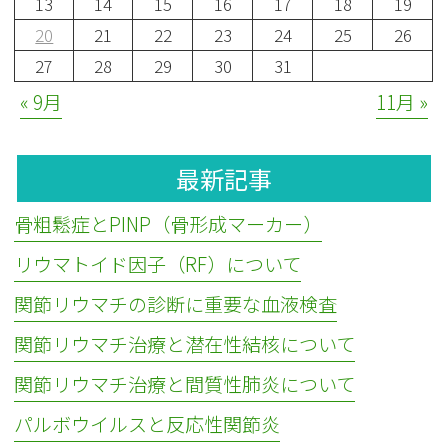
13
14
15
16
17
18
19
20
21
22
23
24
25
26
27
28
29
30
31
« 9月
11月 »
最新記事
骨粗鬆症とPINP（骨形成マーカー）
リウマトイド因子（RF）について
関節リウマチの診断に重要な血液検査
関節リウマチ治療と潜在性結核について
関節リウマチ治療と間質性肺炎について
パルボウイルスと反応性関節炎